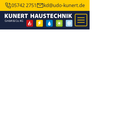
05742 2751
kd@udo-kunert.de