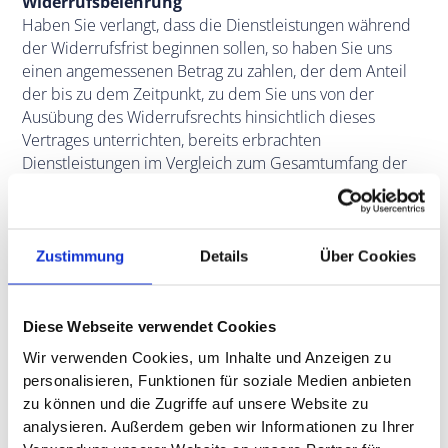
Widerrufsbelehrung
Haben Sie verlangt, dass die Dienstleistungen während
der Widerrufsfrist beginnen sollen, so haben Sie uns
einen angemessenen Betrag zu zahlen, der dem Anteil
der bis zu dem Zeitpunkt, zu dem Sie uns von der
Ausübung des Widerrufsrechts hinsichtlich dieses
Vertrages unterrichten, bereits erbrachten
Dienstleistungen im Vergleich zum Gesamtumfang der
im Vertrag vorgesehenen Dienstleistungen entspricht.
Das Widerrufsrecht besteht nicht in den nachfolgenden
Fällen:
Zustimmung
Details
Über Cookies
Lieferung von Waren, die nicht vorgefertigt sind
und für deren Herstellung eine individuelle
Auswahl oder Bestimmung durch Sie maßgeblich
Diese Webseite verwendet Cookies
ist, oder die eindeutig auf die persönlichen
Wir verwenden Cookies, um Inhalte und Anzeigen zu
Bedürfnisse von Ihnen zugeschnitten sind,
personalisieren, Funktionen für soziale Medien anbieten
Lieferung von Waren, die schnell verderben
zu können und die Zugriffe auf unsere Website zu
können oder deren Verfallsdatum schnell
analysieren. Außerdem geben wir Informationen zu Ihrer
überschritten würde,