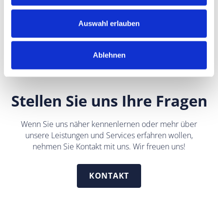
solcher bei dem Besuch gelieferter Waren, die bei
der Instandhaltung oder Reparatur nicht
Auswahl erlauben
unbedingt als Ersatzteile benötigt werden.
Ablehnen
Stellen Sie uns Ihre Fragen
Wenn Sie uns näher kennenlernen oder mehr über
unsere
Leistungen und Services
erfahren wollen,
nehmen Sie Kontakt mit uns. Wir freuen uns!
KONTAKT