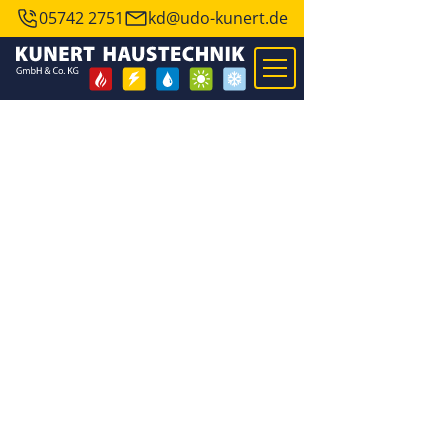
05742 2751
kd@udo-kunert.de