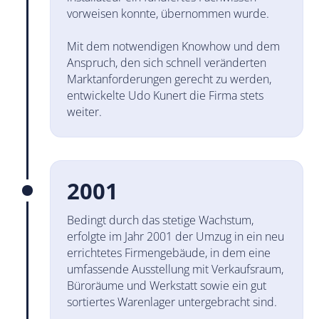
vorweisen konnte, über­nommen wurde.
Mit dem notwendigen Knowhow und dem
Anspruch, den sich schnell verän­derten
Markt­anfor­derun­gen gerecht zu werden,
ent­wickelte Udo Kunert die Firma stets
weiter.
2001
Bedingt durch das stetige Wachstum,
erfolgte im Jahr 2001 der Umzug in ein neu
er­rich­tetes Firmen­gebäude, in dem eine
um­fas­sen­de Aus­stel­lung mit Ver­kaufs­raum,
Büro­räume und Werk­statt sowie ein gut
sor­tier­tes Waren­lager unter­gebracht sind.