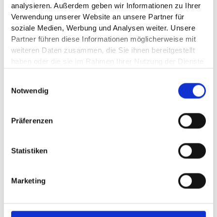
analysieren. Außerdem geben wir Informationen zu Ihrer
Wir sind nicht bereit oder verpflichtet, an
Verwendung unserer Website an unsere Partner für
Streitbeilegungsverfahren vor einer
soziale Medien, Werbung und Analysen weiter. Unsere
Verbraucherschlichtungsstelle teilzunehmen.
Partner führen diese Informationen möglicherweise mit
weiteren Daten zusammen, die Sie ihnen bereitgestellt
Stand:
24.06.2026
haben oder die sie im Rahmen Ihrer Nutzung der Dienste
gesammelt haben.
Einwilligungsauswahl
Notwendig
Präferenzen
Stellen Sie uns Ihre Fragen
Statistiken
Wenn Sie uns näher kennenlernen oder mehr über
unsere
Leistungen und Services
erfahren wollen,
nehmen Sie Kontakt mit uns. Wir freuen uns!
Marketing
KONTAKT