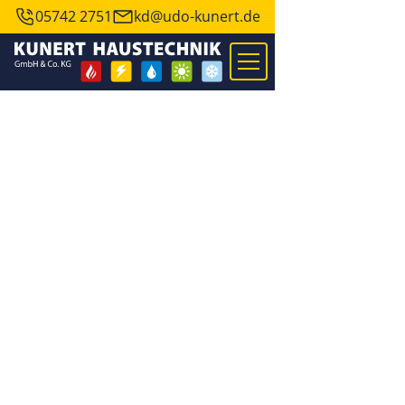
05742 2751
kd@udo-kunert.de