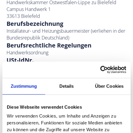
Handwerkskammer Ostwestfalen-Lippe zu Bielefeld
Campus Handwerk 1
33613 Bielefeld
Berufsbezeichnung
Installateur- und Heizungsbauermeister (verliehen in der
Bundesrepublik Deutschland)
Berufsrechtliche Regelungen
Handwerksordnung
USt-IdNr.
DE305548795
Haftungsausschluss
Wir legen Wert auf die Feststellung, dass die Inhalte
Zustimmung
Details
Über Cookies
dieser Internetseite mit großer Sorgfalt
zusammengestellt werden, aber nur der
unverbindlichen allgemeinen Information dienen. Eine
Diese Webseite verwendet Cookies
individuelle Beratung für eine Kaufentscheidung wird
hierdurch nicht ersetzt. Eine jederzeitige Änderung der
Wir verwenden Cookies, um Inhalte und Anzeigen zu
Inhalte bleibt vorbehalten.
personalisieren, Funktionen für soziale Medien anbieten
Beschwerdeverfahren
zu können und die Zugriffe auf unsere Website zu