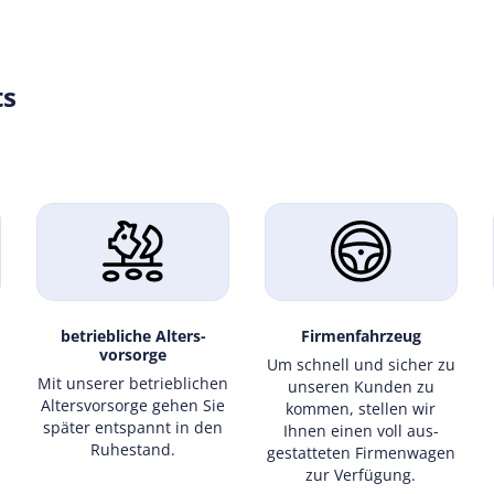
ts
betriebliche Alters­
Firmenfahrzeug
vorsorge
Um schnell und sicher zu
Mit unserer betrieb­lichen
unseren Kunden zu
Alters­vor­sorge gehen Sie
kommen, stellen wir
später ent­spannt in den
Ihnen einen voll aus­
Ruhe­stand.
gestat­teten Firmen­wagen
zur Verfügung.