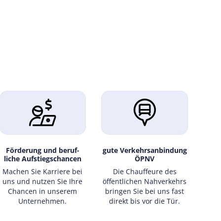
Förde­rung und beruf­
gute Verkehrs­anbin­dung
liche Auf­stiegs­chancen
ÖPNV
Machen Sie Karri­ere bei
Die Chauf­feure des
uns und nutzen Sie Ihre
öffentl­ichen Nah­ver­kehrs
Chan­cen in unse­rem
brin­gen Sie bei uns fast
Unter­nehmen.
direkt bis vor die Tür.