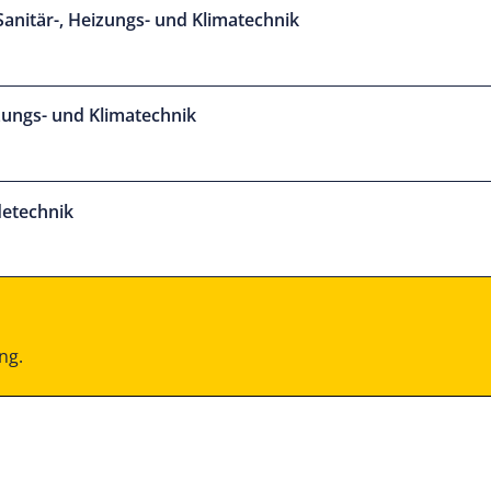
ni­tär-, Hei­zungs- und Klima­technik
­zungs- und Klima­technik
de­technik
ng.