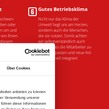
z
Gutes Betriebsklima
rschwen­
Nicht nur das Klima der
­lien oder
Umwelt liegt uns am Herzen,
cen um und
son­dern auch die Men­schen,
h von Ihnen.
die sie nutzen. Somit achten
n diesem
wir selbst­ver­ständ­lich auch
h dafür,
darauf, dass die Mit­ar­bei­ter zu­
nach dem
ein­an­der passen und neue Kol­
schwert
le­gen schnell inte­griert
werden.
Über Cookies
 Medien anbieten zu können
hrer Verwendung unserer
 führen diese Informationen