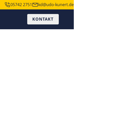
05742 2751
kd@udo-kunert.de
KONTAKT