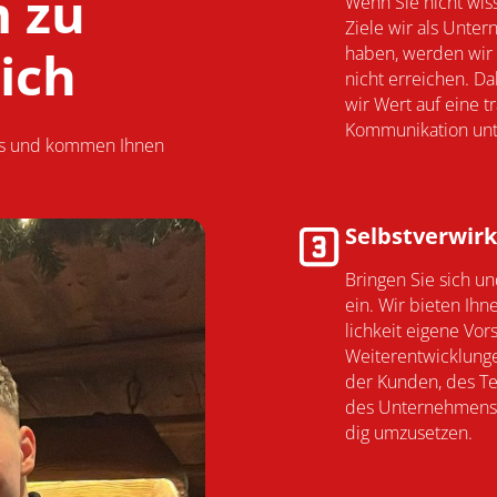
m zu
Wenn Sie nicht wis
Ziele wir als Unter
ich
haben, werden wir 
nicht er­rei­chen. D
wir Wert auf eine tr
Kom­muni­kation unt
aus und kommen Ihnen
Selbst­ver­wirk
Bringen Sie sich un
ein. Wir bieten Ihn
lich­keit eige­ne Vo
Weiter­ent­wick­lun
der Kun­den, des 
des Unter­neh­mens 
dig umzu­setzen.