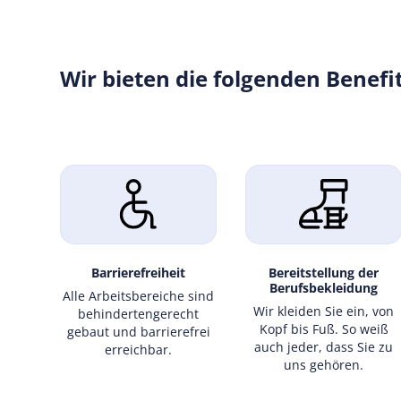
Wir bieten die folgenden Benefi
Barrierefreiheit
Bereit­stellung der
Berufs­beklei­dung
Alle Arbeits­bereiche sind
Wir kleiden Sie ein, von
behin­derten­ge­recht
Kopf bis Fuß. So weiß
gebaut und barri­ere­frei
auch jeder, dass Sie zu
erreich­bar.
uns gehören.