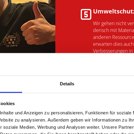
Umweltschut
Wir gehen nicht ve
derisch mit Mate­ria
anderen Res­sour­
er­war­ten dies auc
Ver­bes­se­run­gen i
Bereich sorgen auc
dass Sie die Zeit 
Berufs­leben un­be­
genie­ßen können.
Details
Cookies
nhalte und Anzeigen zu personalisieren, Funktionen für soziale
Website zu analysieren. Außerdem geben wir Informationen zu I
r soziale Medien, Werbung und Analysen weiter. Unsere Partner