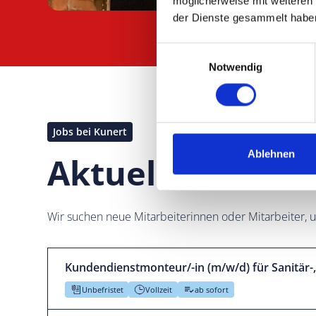
möglicherweise mit weiteren
der Dienste gesammelt habe
Einwilligungsauswahl
Notwendig
Jobs bei Kunert
Ablehnen
Aktuelle Karrie
Wir suchen neue Mitarbeiterinnen oder Mitarbeiter, 
Kunden­dienst­mon­teur/-in (m/w/d) für Sanitär-,
Unbefristet
Vollzeit
ab sofort