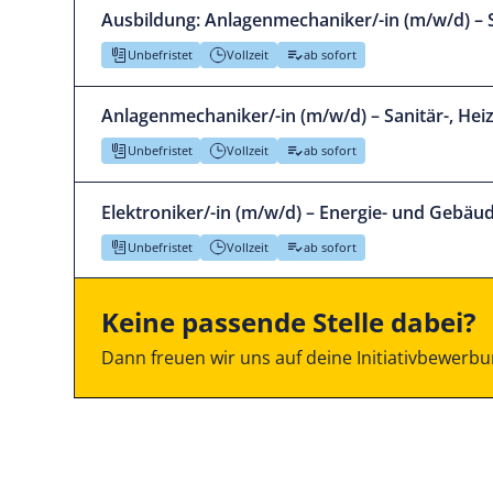
Ausbildung: Anlagen­mecha­niker/-in (m/w/d) – Sa
Unbefristet
Vollzeit
ab sofort
Anlagen­mecha­niker/-in (m/w/d) – Sani­tär-, Hei
Unbefristet
Vollzeit
ab sofort
Elektro­niker/-in (m/w/d) – Ener­gie- und Ge­bäu
Unbefristet
Vollzeit
ab sofort
Keine passende Stelle dabei?
Dann freuen wir uns auf deine Initiativbewerbu