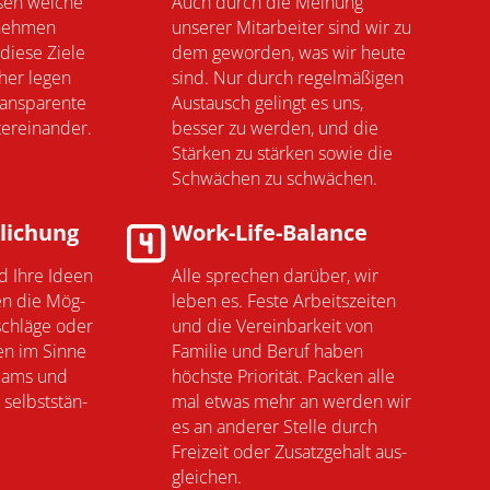
sen welche
Auch durch die Mei­nung
­neh­men
unserer Mit­ar­bei­ter sind wir zu
diese Ziele
dem ge­wor­den, was wir heute
aher legen
sind. Nur durch regel­mäßi­gen
ans­pa­rente
Aus­tausch gelingt es uns,
er­ein­ander.
besser zu werden, und die
Stär­ken zu stär­ken sowie die
Schwä­chen zu schwächen.
­lichung
Work-Life-Balance
d Ihre Ideen
Alle sprechen darüber, wir
en die Mög­
leben es. Feste Arbeits­zeiten
r­schläge oder
und die Ver­ein­bar­keit von
gen im Sinne
Fami­lie und Beruf haben
Teams und
höchste Prio­rität. Packen alle
selbst­stän­
mal etwas mehr an werden wir
es an ande­rer Stelle durch
Frei­zeit oder Zusatz­gehalt aus­
glei­chen.