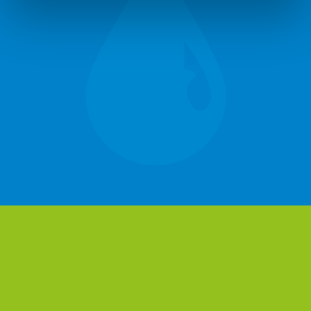
die zu Ihrem Stil, Budget und Alltag passt.
Saubere Umsetzung
Wir arbeiten ordentlich, termintreu und mit
erfahrenen Fachkräften – damit Ihre Badsanierung
so reibungslos wie möglich abläuft.
MEHR ERFAHREN
Photovoltaik & Speicher
Solarstrom passend für