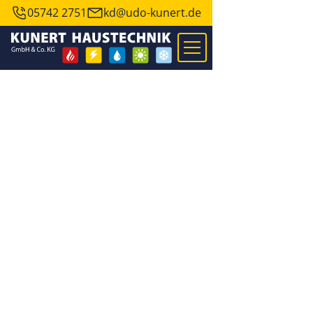
05742 2751
kd@udo-kunert.de
Ihr Fachbetrieb für
Heizung, Elektro, Sanitär,
Solar und Klima
Sie möchten modernisieren, Energie sparen oder eine
zuverlässige Lösung für Wärme, Wasser oder Klima? Wir
beraten persönlich, planen sauber und setzen Ihr Projekt
zuverlässig um, alles aus einer Hand.
KOSTENLOSE ERSTBERATUNG
UNSERE LEISTUNGEN ANSEHEN