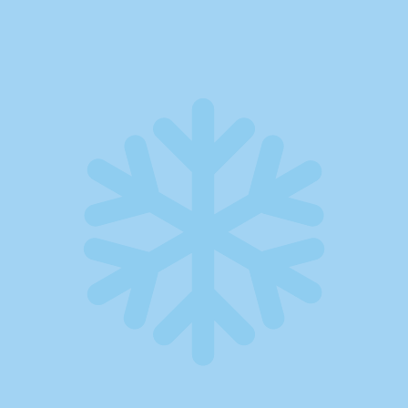
Gewerbefläche: Wir planen und installieren
Klimaanlagen, die leise arbeiten, effizient kühlen und zu
Ihren Räumen passen – sauber umgesetzt und auf
Wunsch auch mit Heizfunktion.
Komfort zu jeder Jahreszeit
Angenehme Temperaturen für Wohnräume,
Schlafzimmer, Büros und Arbeitsbereiche.
Leise & effizient
Moderne Geräte arbeiten sparsam, unauffällig und
können je nach System auch beim Heizen
unterstützen.
MEHR ERFAHREN