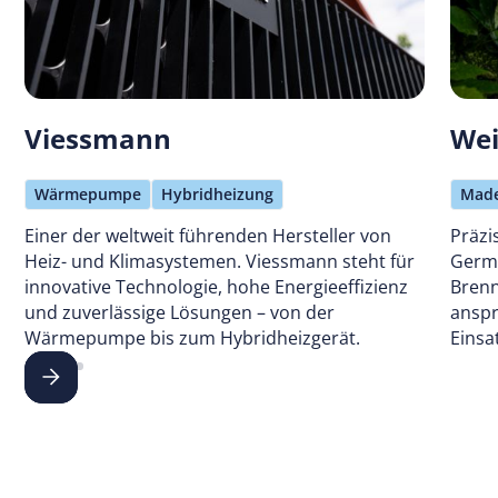
Viessmann
We
Wärmepumpe
Hybridheizung
Made
Einer der weltweit führenden Hersteller von
Präzi
Heiz- und Klimasystemen. Viessmann steht für
Germa
innovative Technologie, hohe Energieeffizienz
Brenn
und zuverlässige Lösungen – von der
anspr
Wärmepumpe bis zum Hybridheizgerät.
Einsa